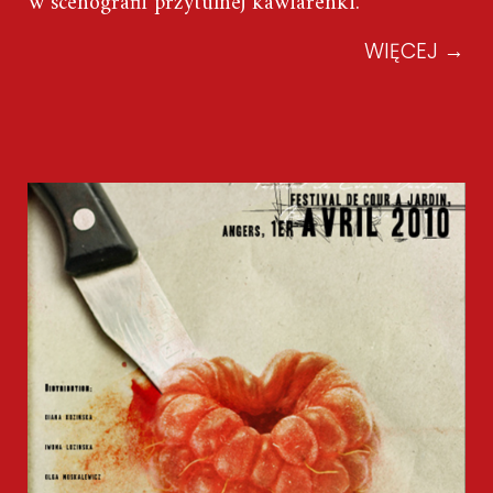
w scenografii przytulnej kawiarenki.
WIĘCEJ
→