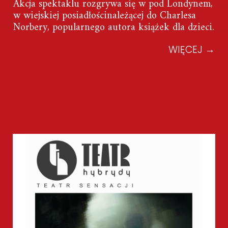
Akcja spektaklu rozgrywa się w pod Londynem,
w wiejskiej posiadłościnależącej do Charlesa
Norbery, popularnego autora książek dla dzieci.
WIĘCEJ
→