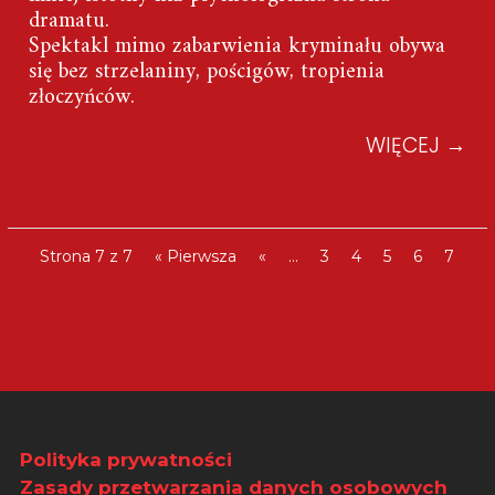
dramatu.
Spektakl mimo zabarwienia kryminału obywa
się bez strzelaniny, pościgów, tropienia
złoczyńców.
WIĘCEJ
→
Strona 7 z 7
« Pierwsza
«
...
3
4
5
6
7
Polityka prywatności
Zasady przetwarzania danych osobowych